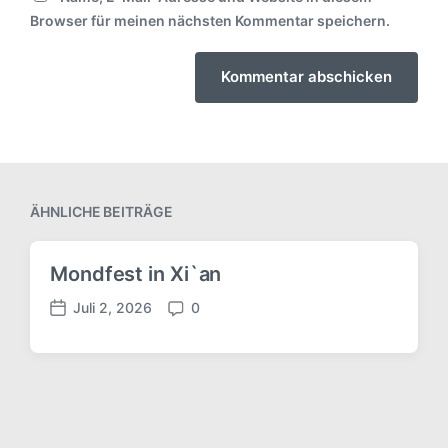
Browser für meinen nächsten Kommentar speichern.
ÄHNLICHE BEITRÄGE
Mondfest in Xi`an
Juli 2, 2026
0
V
K
e
o
r
m
ö
m
f
e
f
n
e
t